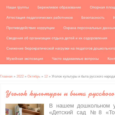
Наши группы
Бережливое образование
Опорная площ
Аттестация педагогических работников
Безопасность
Противодействие коррупции
Охрана персональных данны
Сведения об организации отдыха детей и их оздоровления
Снижение бюрократической нагрузки на педагогов дошкольног
Музейная экспозиция
Часто задаваемые вопросы
Кон
Главная
»
2022
»
Октябрь
»
12
» Уголок культуры и быта русского народ
Уголок культуры и быта русского
В нашем дошкольном 
«Детский сад №8 «То