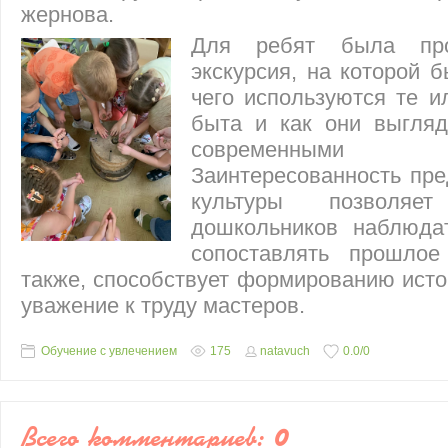
жернова.
Для ребят была про
экскурсия, на которой 
чего используются те 
быта и как они выгляд
современными 
Заинтересованность пр
культуры позволяе
дошкольников наблюдат
сопоставлять прошлое
также, способствует формированию исто
уважение к труду мастеров.
Обучение с увлечением
175
natavuch
0.0
/
0
Всего комментариев
:
0