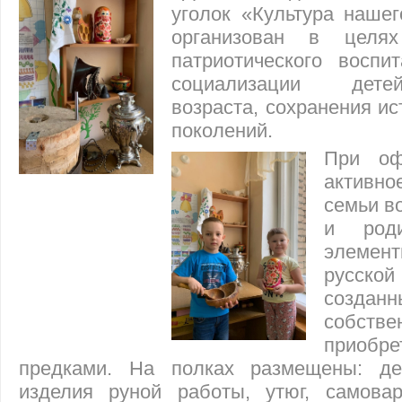
уголок «Культура нашег
организован в целя
патриотического воспи
социализации дете
возраста, сохранения и
поколений.
При оф
активно
семьи в
и роди
элемент
русск
созданн
собст
приоб
предками. На полках размещены: де
изделия руной работы, утюг, самов