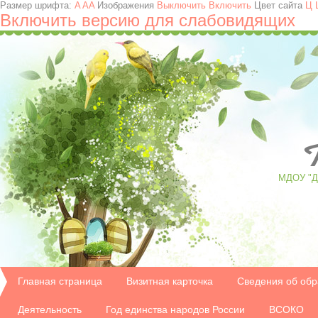
Размер шрифта:
A
A
A
Изображения
Выключить
Включить
Цвет сайта
Ц
Включить версию для слабовидящих
T
МДОУ "Д/
Главная страница
Визитная карточка
Сведения об обр
Деятельность
Год единства народов России
ВСОКО