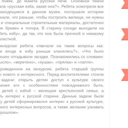
 ложек, до макета русской печи. Основной темой
ала «русская изба, какая она?». Ребята осмотрели все
находящиеся в данном музее, послушали историю
знали, что раньше, чтобы построить жилище, не нужны
 и специальные строительные материалы, достаточно
е бревен и топора. В старину соседи выходили на
ить избу», да так, что она была прочной и никакому
властной.
кскурсии ребята отвечали на такие вопросы как:
и входе в избу раньше кланялись?», «Что было
ешно отгадывали загадки. Познакомились со словами:
мысло», «веретено», «кушак», «прялка» и
«лапти».
роведенное на экскурсии, ребята старшей группы
о нового и интересного. Перед воспитателями стояли
задачи: открыть детям доступ к культуре своего
акомя его с особенностями повседневного быта,
ь детей с избой – жилищем крестьянской семьи, а
ть интерес к русской старине. Данные задачи были
у детей сформировался интерес к русской культуре,
ного интересных вопросов, а также желание узнавать
прошлом».