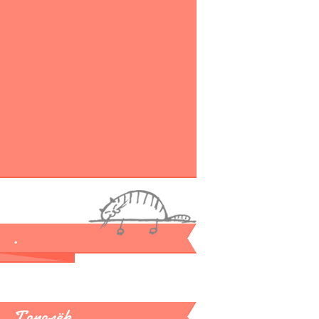
.
Тополёк