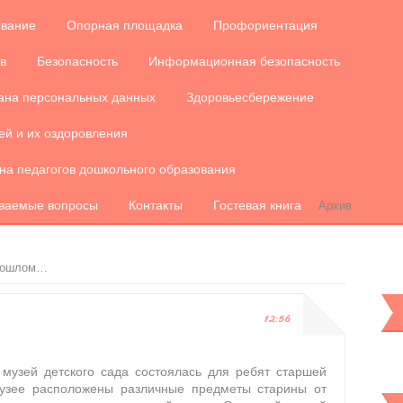
ование
Опорная площадка
Профориентация
в
Безопасность
Информационная безопасность
ана персональных данных
Здоровьесбережение
ей и их оздоровления
на педагогов дошкольного образования
аваемые вопросы
Контакты
Гостевая книга
Архив
прошлом…
12:56
…
 музей детского сада состоялась для ребят старшей
музее расположены различные предметы старины от