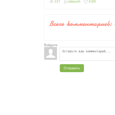
217
natavuch
0.0
/
0
Всего комментариев
:
Войдите:
Отправить