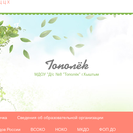
Ц
Ц
Х
Tополёк
МДОУ "Д/с №8 "Тополёк" г.Кыштым
очка
Сведения об образовательной организации
дов России
ВСОКО
НОКО
МКДО
ФОП ДО