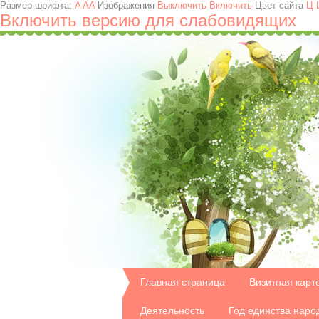
Размер шрифта:
A
A
A
Изображения
Выключить
Включить
Цвет сайта
Ц
Включить версию для слабовидящих
Главная страница
Визитная карт
Деятельность
Год единства наро