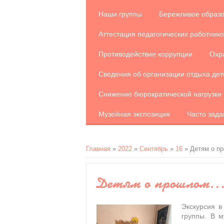
Наши группы
Бережливое образ
Аттестация педагогических работнико
Противодействие коррупции
Охр
Сведения об организации отдыха дет
Снижение бюрократической нагрузки 
Музейная экспозиция
Часто зад
Главная
»
2022
»
Сентябрь
»
16
» Детям о 
Детям о прошлом
Экскурсия в
группы. В 