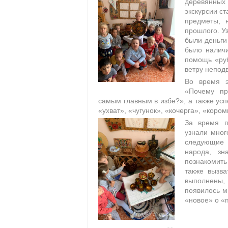
деревянных
экскурсии ст
предметы, 
прошлого. У
были деньги
было наличи
помощь «руб
ветру непод
Во время э
«Почему пр
самым главным в избе?», а также усп
«ухват», «чугунок», «кочерга», «коро
За время п
узнали мног
следующие 
народа, зн
познакомит
также вызва
выполнены, 
появилось м
«новое» о «