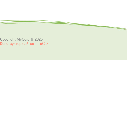
Copyright MyCorp © 2026
.
Конструктор сайтов
—
uCoz