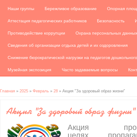
Наши группы
Бережливое образование
Опорная площ
Аттестация педагогических работников
Безопасность
Противодействие коррупции
Охрана персональных данны
Сведения об организации отдыха детей и их оздоровления
Снижение бюрократической нагрузки на педагогов дошкольног
Музейная экспозиция
Часто задаваемые вопросы
Кон
Главная
»
2025
»
Февраль
»
28
» Акция "За здоровый образ жизни"
Акция "За здоровый образ жизни"
Акция пр
целях пропаган