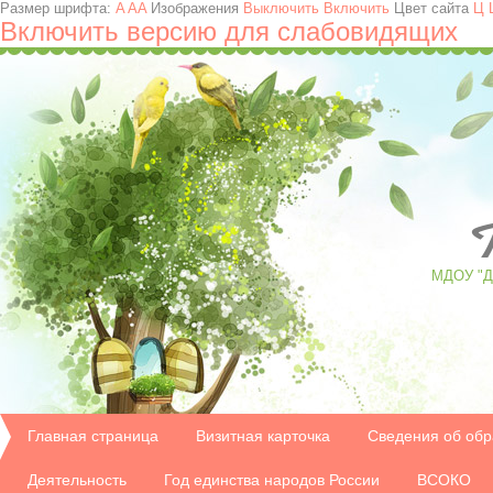
Размер шрифта:
A
A
A
Изображения
Выключить
Включить
Цвет сайта
Ц
Включить версию для слабовидящих
T
МДОУ "Д/
Главная страница
Визитная карточка
Сведения об обр
Деятельность
Год единства народов России
ВСОКО