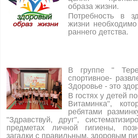
образа жизни.
Потребность в з
жизни необходимо
раннего детства.
В группе " Тер
спортивное- развл
Здоровье - это здо
В гостях у детей п
Витаминка", кот
ребятами разминк
"Здравствуй, друг", систематизи
предметах личной гигиены, поз
загадки с правильным, здоровым пи