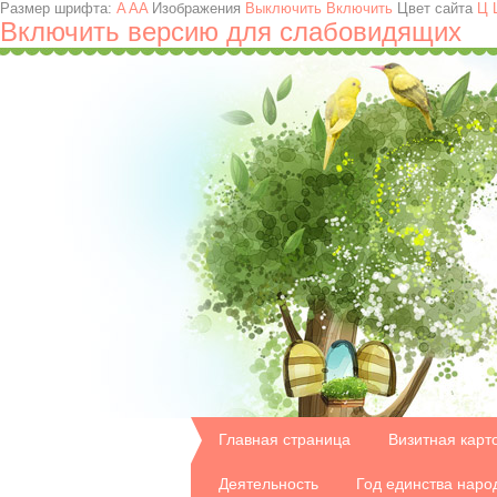
Размер шрифта:
A
A
A
Изображения
Выключить
Включить
Цвет сайта
Ц
Включить версию для слабовидящих
Главная страница
Визитная карт
Деятельность
Год единства наро