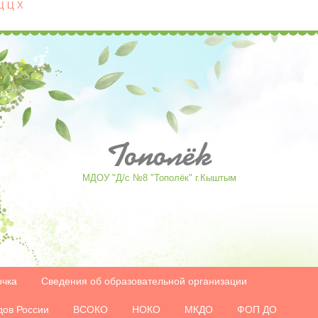
Ц
Ц
Х
Tополёк
МДОУ "Д/с №8 "Тополёк" г.Кыштым
очка
Сведения об образовательной организации
дов России
ВСОКО
НОКО
МКДО
ФОП ДО