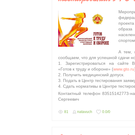
Мероп
федерал
проект
образа
населе
спортом
А тем,
сообщаем, что для успешной сдачи н
1. Зарегистрироваться на сайте Вс
«Готов к труду и обороне» (
www.gto.ru
2. Получить медицинский допуск.
3. Подать в Центр тестирования заявку
4. Сдать нормативы в Центре тестиро
Контактный телефон 83515142773-на
Сергеевич
81
natavuch
0.0
/
0