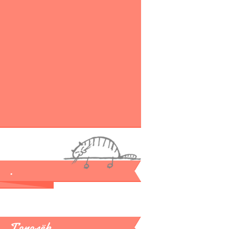
.
Тополёк