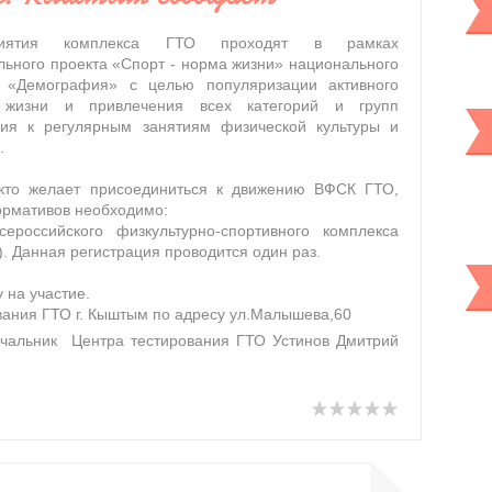
риятия комплекса ГТО проходят в рамках
ьного проекта «Спорт - норма жизни» национального
а «Демография» с целью популяризации активного
 жизни и привлечения всех категорий и групп
ния к регулярным занятиям физической культуры и
.
 кто желает присоединиться к движению ВФСК ГТО,
ормативов необходимо:
ероссийского физкультурно-спортивного комплекса
). Данная регистрация проводится один раз.
 на участие.
вания ГТО г. Кыштым по адресу ул.Малышева,60
чальник Центра тестирования ГТО Устинов Дмитрий