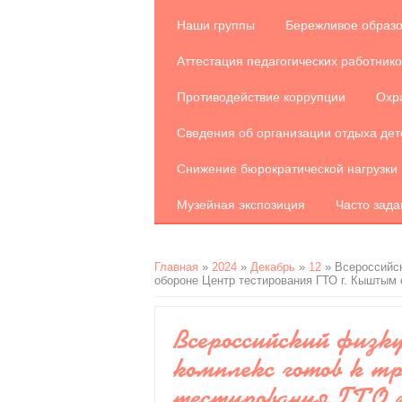
Наши группы
Бережливое образ
Аттестация педагогических работнико
Противодействие коррупции
Охр
Сведения об организации отдыха дет
Снижение бюрократической нагрузки 
Музейная экспозиция
Часто зад
Главная
»
2024
»
Декабрь
»
12
» Всероссийск
обороне Центр тестирования ГТО г. Кыштым
Всероссийский физк
комплекс готов к тр
тестирования ГТО 