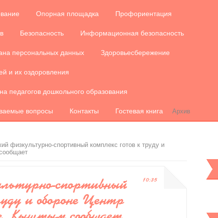
ование
Опорная площадка
Профориентация
в
Безопасность
Информационная безопасность
ана персональных данных
Здоровьесбережение
ей и их оздоровления
на педагогов дошкольного образования
аваемые вопросы
Контакты
Гостевая книга
Архив
ий физкультурно-спортивный комплекс готов к труду и
 сообщает
ультурно-спортивный
10:35
уду и обороне Центр
г. Кыштым сообщает